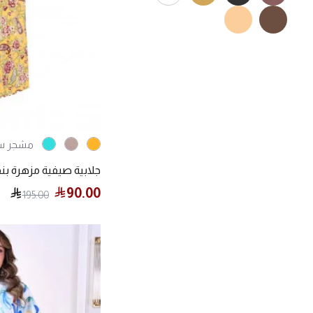
مشجر س
جلابية صيفية مزهرة بن
90.00
195.00