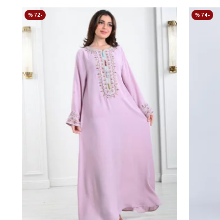
-72 %
-74 %