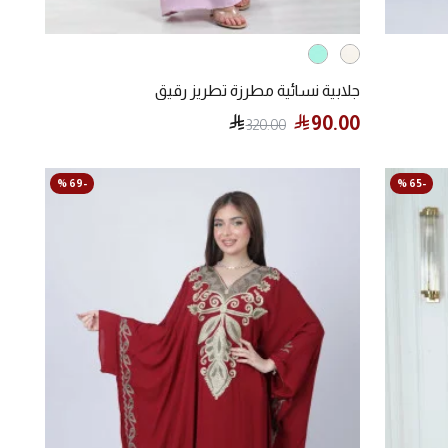
جلابية نسائية مطرزة تطريز رقيق
90.00
320.00
-69 %
-65 %