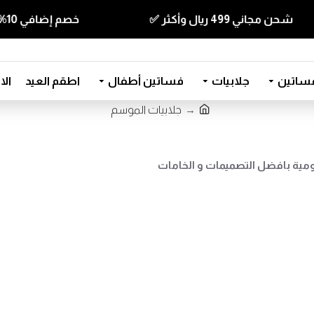
ن مجاني 499 ريال وأكثر ✅
خصم إضافي 10% للقطع الي قيمتها 350 ريال وأكثر كود ( T10 ) ✅
ساتين
جلابيات
فساتين أطفال
اطقم العيد
ال
جلابيات الموسم
ومية بافضل التصميمات و الخامات