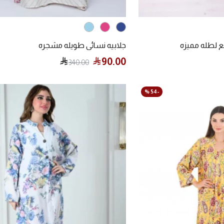
مع لطله مميزه
جلابيه نسائي طويله مشجره
90.00
340.00
-54 %