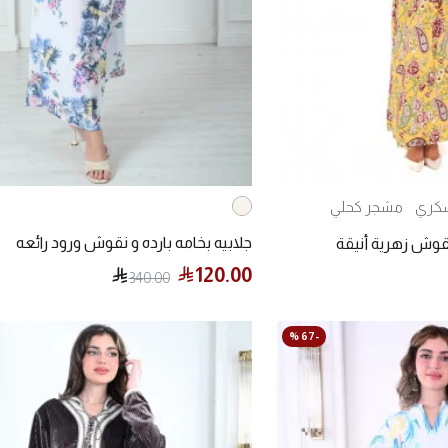
كري
مشجر كحلي
جلابيه بخامه بارده و نقوش ورود رائعه
قوش زهرية أنيقة
120.00
340.00
-67 %