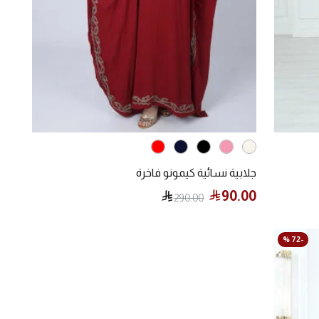
جلابية نسائية كيمونو فاخرة
90.00
290.00
-72 %