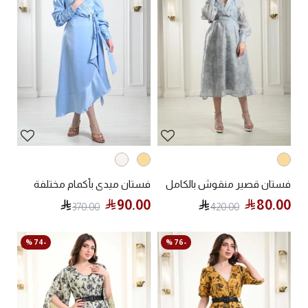
فستان قصير منقوش بالكامل
فستان ميدي بأكمام مختلفة
90.00
80.00
370.00
420.00
-74 %
-76 %