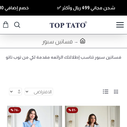
شحن مجاني 499 ريال وأكثر ✅
خصم إضافي 10% للقطع الي قيمتها 350 ريال وأكثر كود ( T10 ) ✅
فساتين سبور
فساتين سبور تناسب إطلالتك الرائعه مقدمة لكي من توب تاتو
-76 %
-81 %