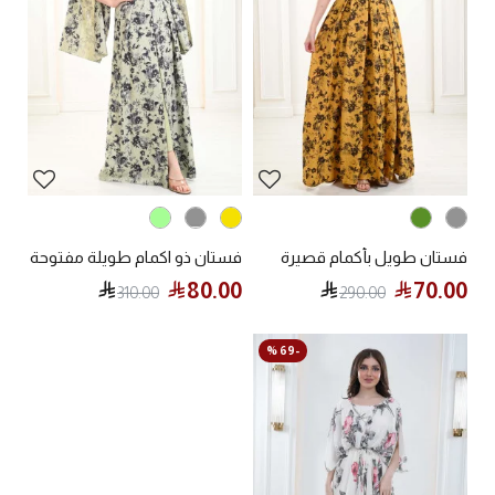
فستان طويل بأكمام قصيرة
فستان ذو اكمام طويلة مفتوحة
80.00
70.00
310.00
290.00
-69 %