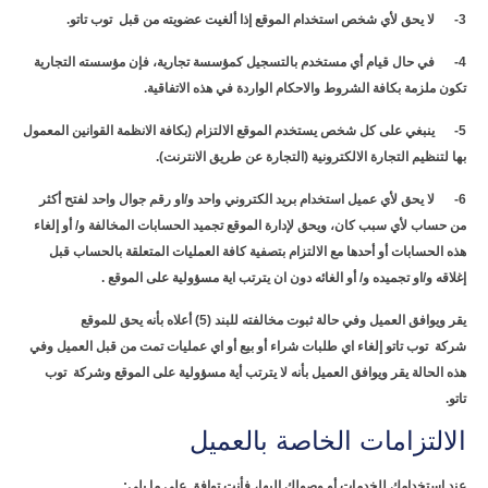
3- لا يحق لأي شخص استخدام الموقع إذا ألغيت عضويته من قبل توب تاتو.
4- في حال قيام أي مستخدم بالتسجيل كمؤسسة تجارية، فإن مؤسسته التجارية
تكون ملزمة بكافة الشروط والاحكام الواردة في هذه الاتفاقية.
5- ينبغي على كل شخص يستخدم الموقع الالتزام (بكافة الانظمة القوانين المعمول
بها لتنظيم التجارة الالكترونية (التجارة عن طريق الانترنت).
6- لا يحق لأي عميل استخدام بريد الكتروني واحد و/او رقم جوال واحد لفتح أكثر
من حساب لأي سبب كان، ويحق لإدارة الموقع تجميد الحسابات المخالفة و/ أو إلغاء
هذه الحسابات أو أحدها مع الالتزام بتصفية كافة العمليات المتعلقة بالحساب قبل
إغلاقه و/او تجميده و/ أو الغائه دون ان يترتب اية مسؤولية على الموقع .
يقر ويوافق العميل وفي حالة ثبوت مخالفته للبند (5) أعلاه بأنه يحق للموقع
شركة توب تاتو إلغاء اي طلبات شراء أو بيع أو اي عمليات تمت من قبل العميل وفي
هذه الحالة يقر ويوافق العميل بأنه لا يترتب أية مسؤولية على الموقع وشركة توب
تاتو.
الالتزامات الخاصة بالعميل
عند استخدامك للخدمات أو وصولك إليها، فأنت توافق على ما يلي: