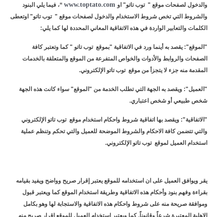
www.toptato.com
والدخول لصفحات موقع " توب تاتو" او
“، فيما يلي البنود
والشروط التي تخص شروط الاستخدام والدخول لصفحات موقع " توب تاتو" اوتعطى
الكلمات والتعابير الواردة في هذه الاتفاقية المعاني المحددة لها كما يلي:
"
الموقع
": يقصد به أينما ورد في الاتفاقية "بموقع توب تاتو " كما وتعتبر كافة
الصفحات والروابط والأدوات والخواص المتفرعة من الموقع والمتعلقة بالخدمات
المقدمة منه جزء لا يتجزأ من موقع توب تاتو الإلكتروني.
"
العميل
": ويقصد به الجهة التي تطلب الخدمة من "الموقع" سواء كانت هذه الجهة
شخص طبيعي أو شخص اعتباري.
"
الاتفاقية
": ويقصد بها اتفاقية شروط واحكام استخدام موقع توب تاتو الإلكتروني
والتي تتضمن كافة الاحكام والشروط الموضحة للعميل والتي تحكم وتنظم عملية
استخدام العميل لموقع توب تاتو الإلكتروني.
يقر ويوافق العميل على ان استخدامه للموقع يعتبر إقرار صريح وواضح ويفيد بقيامه
بقراءة وفهم بنود وأحكام هذه الاتفاقية وطريقة استخدام الموقع كما ويعتبر قبول
وموافقة صريحة منه على شروط واحكام هذه الاتفاقية والاستجابة لها وهو بكامل
الاهلية المعتبرة شرعاً وقانوناً. كما ويعتبر استخدام العميل للموقع اقرار صريح منه