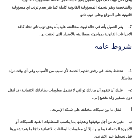
وفي حال ثبوت ذلك فإن العميل يضع نفسه ضمن طائلة المسؤولية القانونية
والشخصية ويقر بتحمله المسؤولية القانونية كاملة كما يقر بعدم ترتب اي مسؤولية
قانونية على الموقع وعلى توب تاتو.
7- يقر العميل بأنه في حالة ثبوت مخالفته عليه بأنه يحق توب تاتو اتخاذ كافة
الاجراءات القانونية بمواجهته ومطالبته بالأضرار التي لحقت بها.
شروط عامة
1- نحتفظ بحقنا في رفض تقديم الخدمة لأي سبب من الأسباب وفي أي وقت نراه
مناسبًا.
2- عليك أن تتفهم أن بياناتك (والتي لا تشمل معلومات بطاقاتك الائتمانية) قد تُنقل
دون تشفير وقد تخضع إلى:
أ‌- النقل ما بين شبكات مختلفة على شبكة الإنترنت،
ب‌- تغيرات من أجل توفيقها وتعديلها بما يناسب المتطلبات الفنية للشبكات أو
الأجهزة المتصلة فيما بينها، إلا أن معلومات البطاقات الائتمانية دائمًا ما يتم تشفيرها
قبل تحويلها عبر الإنترنت.