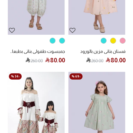
فستان بناتي مزين بالورود
جمبسوت طفولي بناتي بطبعات زهرية وياقة مطرزة
80.00
80.00
260.00
260.00
-34 %
-69 %