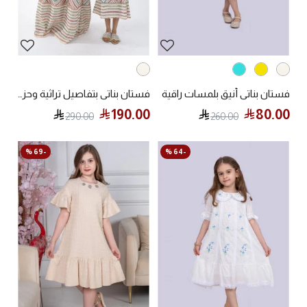
فستان بناتي أنيق بلمسات راقية
فستان بناتي بتفاصيل تراثية وحزام عريض
190.00
80.00
290.00
260.00
-69 %
-64 %