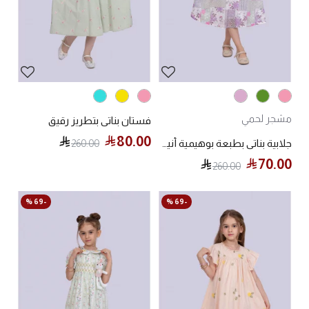
مشجر لحمي
فستان بناتي بتطريز رقيق
80.00
260.00
جلابية بناتي بطبعة بوهيمية أنيقة
70.00
260.00
-69 %
-69 %