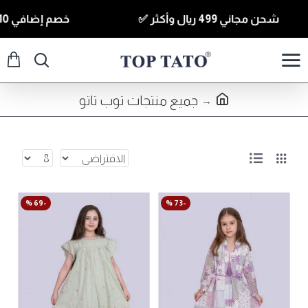
شحن مجاني 499 ريال وأكثر ✅
خصم إضافي 10% للقطع الي قيمتها 350 ريال وأكثر كود ( T10 ) ✅
جميع منتجات توب تاتو
-69 %
-73 %