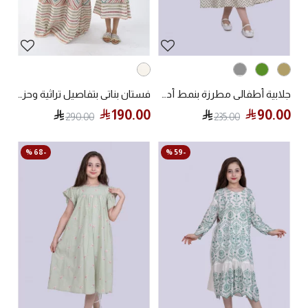
جلابية أطفالي مطرزة بنمط أدوار بكشكشة
فستان بناتي بتفاصيل تراثية وحزام عريض
190.00
90.00
290.00
235.00
-68 %
-59 %