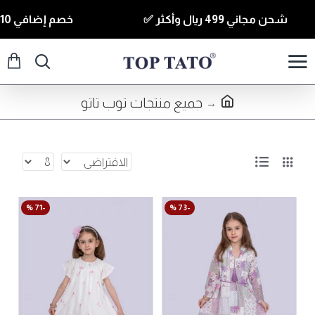
شحن مجاني 499 ريال وأكثر ✅
خصم إضافي 10% للقطع الي قيمتها 350 ريال وأكثر كود ( T10 ) ✅
جميع منتجات توب تاتو
-71 %
-73 %