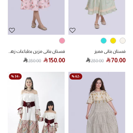
فستان بناتي مميز
فستان بناتي مزين بطباعات زهور ملونة
150.00
70.00
280.00
280.00
-34 %
-62 %