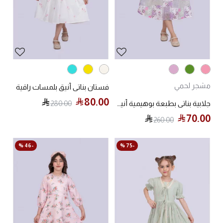
مشجر لحمي
فستان بناتي أنيق بلمسات راقية
80.00
280.00
جلابية بناتي بطبعة بوهيمية أنيقة
70.00
260.00
-46 %
-75 %