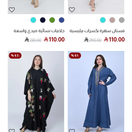
فستان سهرة بكسرات بيليسية
جلابيات نسائية ميدي واسعة
110.00
110.00
230.00
290.00
-63 %
-61 %