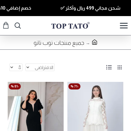
شحن مجاني 499 ريال وأكثر ✅
خصم إضافي 10% للقطع الي قيمتها 350 ريال وأكثر كود ( T10 ) ✅
جميع منتجات توب تاتو
-81 %
-71 %