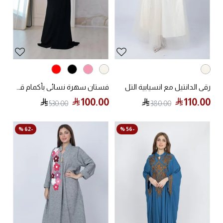
رقي الدانتيل مع انسيابية التل
فستان سهرة نسائي بأكمام قصيرة
100.00
110.00
530.00
380.00
-62 %
-56 %