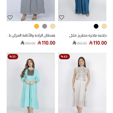
جلابية فاخرة بتطريز ملكي
قفطان الراحة والأناقة المزيّن بالزهور
110.00
110.00
290.00
250.00
-52 %
-62 %