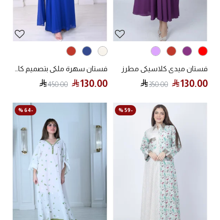
فستان ميدي كلاسيكي مطرز
فستان سهرة ملكي بتصميم كاب أنيق وراقي
130.00
130.00
450.00
350.00
-64 %
-59 %