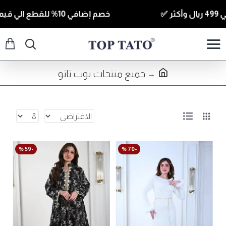
خصم إضافي 10% للقطع الي قيمتها 350 ريال وأكثر كود ( T10 ) ✅
جميع منتجات توب تاتو
-59 %
-70 %