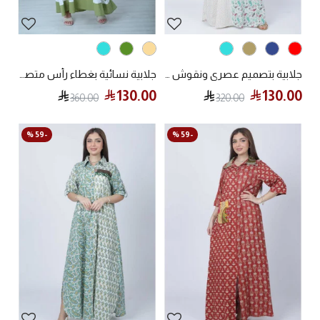
جلابية بتصميم عصري ونقوش "بيزلي" مع تفاصيل مزخرفة
جلابية نسائية بغطاء رأس متصل
130.00
130.00
360.00
320.00
-59 %
-59 %