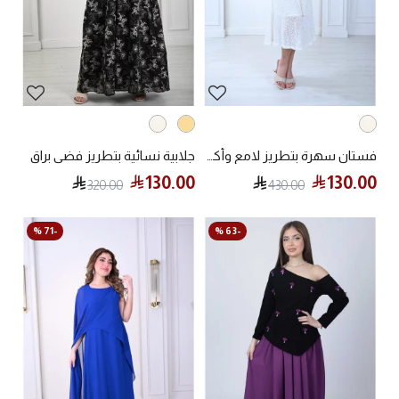
فستان سهرة بتطريز لامع وأكمام بلمسة من الفرو
جلابية نسائية بتطريز فضي براق
130.00
130.00
320.00
430.00
-71 %
-63 %