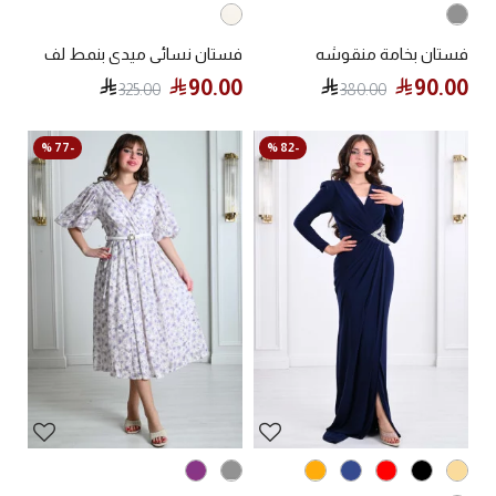
فستان بخامة منقوشه
فستان نسائي ميدي بنمط لف
90.00
90.00
325.00
380.00
-77 %
-82 %