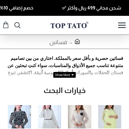
شحن مجاني 499 ريال وأكثر ✅
خصم إضافي 10% للقطع الي قيمتها 350 ريال وأكثر كود ( T10 ) ✅
فساتين
فساتين حصرية و بأقل سعر بالمملكة. اختاري من بين تصاميم
متنوعة تناسب جميع الأذواق والمناسبات، سواء كنتِ تبحثين عن
فستان للحفلات والسهرات أو لإطلالة يومية أنيقة. اكتشفي تنوع
الألوان والأقمشة والقصات التي تجعلك تتألقي بأناقة وجمال.
تسوقي الآن وابتكري إطلالاتك مع فساتين تعكس شخصيتك
خيارات البحث
الفريدة