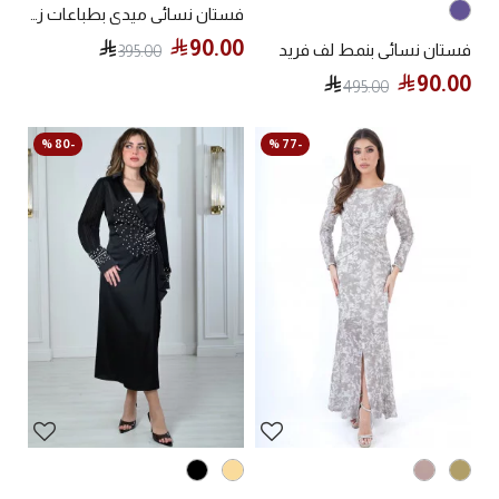
فستان نسائي ميدي بطباعات زهور
90.00
فستان نسائي بنمط لف فريد
395.00
90.00
495.00
-80 %
-77 %