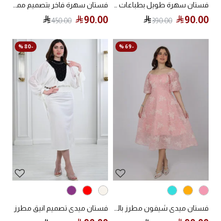
فستان سهرة طويل بطباعات زهرية و قصة أنيقة
فستان سهرة فاخر بتصميم مميز
90.00
90.00
450.00
390.00
-80 %
-69 %
فستان ميدي شيفون مطرز بالورود مع أكمام منفوخة
فستان ميدي تصميم انيق مطرز