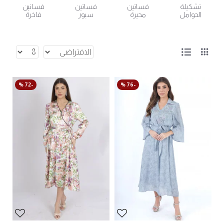
تشكيلة
فساتين
فساتين
فساتين
الحوامل
محيرة
سبور
فاخرة
-72 %
-76 %