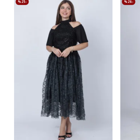
-25 %
-26 %