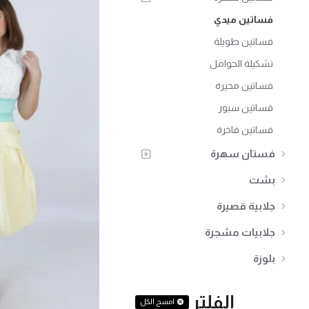
فساتين ميدي
فساتين طويلة
تشكيلة الحوامل
فساتين محيرة
فساتين سبور
فساتين فاخرة
فستان سهرة
بشت
جلابية قصيرة
جلابيات مشجرة
بلوزة
الفلتر
امسح الكل