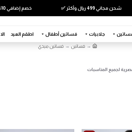
شحن مجاني 499 ريال وأكثر ✅
خصم إضافي 10% للقطع الي قيمتها 350 ريال وأكثر كود ( T10 ) ✅
ساتين
جلابيات
فساتين أطفال
اطقم العيد
ال
فساتين
فساتين ميدي
صرية لجميع المناسبات