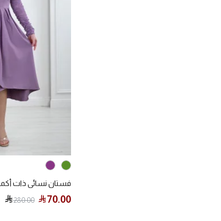
فستان نسائي ذات أكمام
70.00
280.00