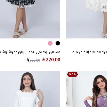
ة لإطلالة أنثوية راقية
220.00
380.00
-75 %