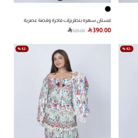
فستان سهره بتطريزات فاخرة وقصة عصرية
390.00
520.00
-42 %
-42 %