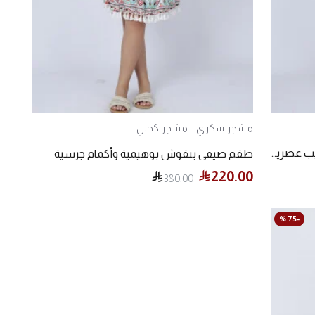
مشجر سكري
مشجر كحلي
فستان بوهيمي بنقوش الورود وشراشيب عصرية
طقم صيفي بنقوش بوهيمية وأكمام جرسية
220.00
380.00
-75 %