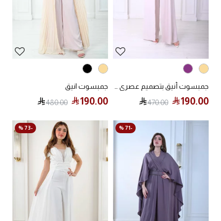
جمبسوت أنيق بتصميم عصري ولمسة فاخرة
جمبسوت انيق
190.00
190.00
480.00
470.00
-73 %
-71 %