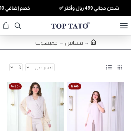
شحن مجاني 499 ريال وأكثر ✅
خصم إضافي 10% للقطع الي قيمتها 350 ريال وأكثر كود ( T10 ) ✅
فساتين
جمبسوت
-60 %
-60 %