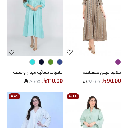
جلابية ميدي فضفاضة
جلابيات نسائية ميدي واسعة
110.00
90.00
230.00
285.00
-61 %
-43 %