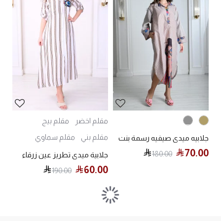
مقلم اخضر
مقلم بيج
مقلم بني
مقلم سماوي
جلابيه ميدي صيفيه رسمة بنت
70.00
180.00
جلابية ميدي تطريز عين زرقاء
60.00
190.00