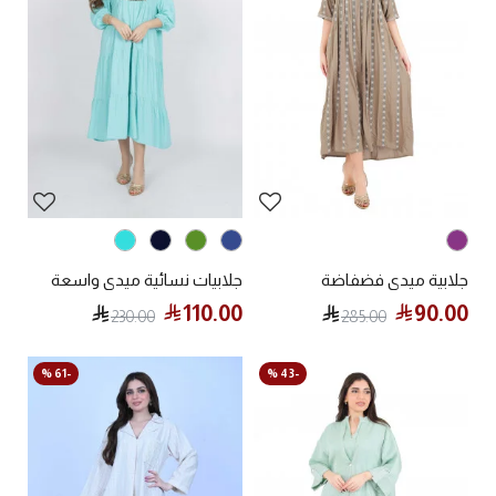
جلابية ميدي فضفاضة
جلابيات نسائية ميدي واسعة
110.00
90.00
230.00
285.00
-61 %
-43 %