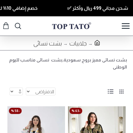
شحن مجاني 499 ريال وأكثر ✅
خصم إضافي 10% للقطع الي قيمتها 350 ريال وأكثر كود ( T10 ) ✅
جلابيات
بشت نسائى
بشت نسائى مميز بروح سعودية,بشت نسائى مناسب لليوم
الوطنى
-58 %
-63 %