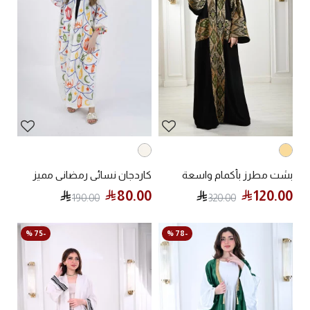
بشت مطرز بأكمام واسعة
كاردجان نسائي رمضاني مميز
80.00
120.00
190.00
320.00
-75 %
-78 %