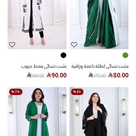
بشت نسائي لطلة ناعمة وراقية
بشت نسائي بنمط جيوب
90.00
80.00
360.00
370.00
-74 %
-61 %