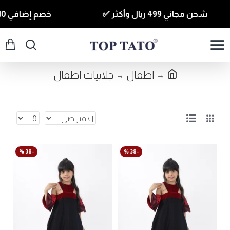
شحن مجاني 499 ريال وأكثر ✅
خصم إضافي 10% للقطع الي قيمتها 350 ريال وأكثر كود ( T10 ) ✅
اطفال
جلابيات اطفال
-38 %
-38 %