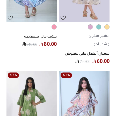
مشجر سكري
جلابيه بناتي فضفاضه
80.00
مشجر لحمي
240.00
فستان أطفال بناتي منقوش
60.00
220.00
-63 %
-69 %