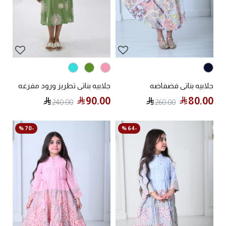
جلابيه بناتي فضفاضه
جلابيه بناتي تطريز ورود مفرغه
90.00
80.00
240.00
260.00
-70 %
-64 %